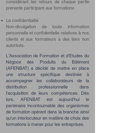
considérant les retours de chaque partie
prenante participant aux formations
La confidentialité
Non-divulgation de toute information
personnelle et confidentielle relatives à nos
clients et aux formateurs à des tiers non
autorisés.
L'Association de Formation et d'Etudes du
Négoce des Produits du Bâtiment
(AFENBAT) a décidé de mettre en place
une structure spécifique destinée à
accompagner les collaborateurs de la
distribution professionnelle dans
l'acquisition de leurs compétences. Dès
lors, AFENBAT est aujourd'hui le
partenaire incontournable des organismes
de formation opérant dans la branche ainsi
qu'un interlocuteur en matière de choix des
formations à mener pour les entreprises.