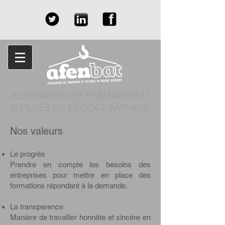
ASSOCIATION DE FORMATION ET
D’ETUDES DU NÉGOCE BÂTIMENT
Nos valeurs
Le progrès
Prendre en compte les besoins des
entreprises pour mettre en place des
formations répondant à la demande.
La transparence
Manière de travailler honnête et sincère en