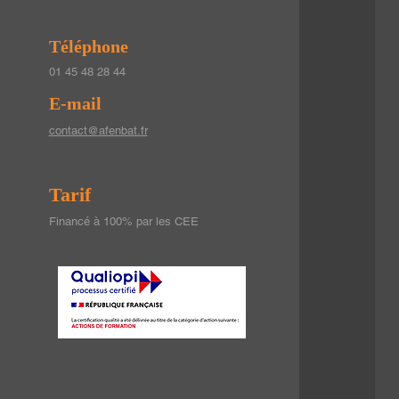
Téléphone
01 45 48 28 44
E-mail
contact@afenbat.fr
Tarif
Financé à 100% par les CEE